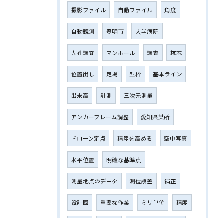
撮影ファイル
自動ファイル
角度
自動観測
豊明市
大学病院
人孔調査
マンホール
調査
杭芯
位置出し
足場
型枠
基本ライン
出来高
計測
三次元測量
アンカーフレーム調整
愛知県某所
ドローン定点
精度を高める
空中写真
水平位置
明確な基準点
測量地点のデータ
測位誤差
補正
設計図
重要な作業
ミリ単位
精度