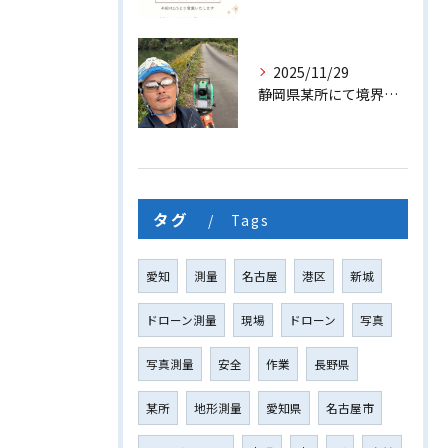
2025/11/29
静岡県某所にて境界線測量を行いました
タグ
Tags
愛知
測量
名古屋
港区
新城
ドローン測量
現場
ドローン
写真
写真測量
安全
作業
長野県
某所
地形測量
愛知県
名古屋市