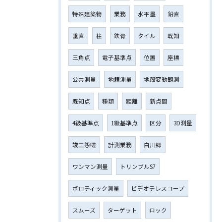
特殊建築物
業務
水平墨
鉛直
垂直
柱
鉄骨
タイル
既知
三角点
電子基準点
位置
座標
公共測量
地籍測量
地殻変動観測
既知点
種類
距離
新点間
4級基準点
1級基準点
区分
3D測量
竣工怨嗟
計測業務
白川郷
ワンマン測量
トリンブルS7
ボロティック測量
ビデオテレスコープ
スムーズ
ターゲット
ロック