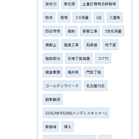
技術力
責任感
土量計算用点群取得
物体
環境
３D測量
1日
三重県
四日市市
掘削
新築工事
3次元測量
橋脚上
推進工事
鉛直器
地下道
階段部分
天端丁張設置
コア穴
調査業務
福井県
門型丁張
ゴールデンウイーク
名古屋付近
動態観測
GOSLAM RS100i(ハンディスキャナー)
新器械
導入