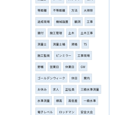
等距離
不等距離
方法
大掃除
造成現場
機械設置
観測
工事
据付
施工管理
土木
土木工事
測量士
測量士補
資格
TS
施工監視
ピンミラー
工事現場
野帳
営業日
休業日
GW
ゴールデンウィーク
休日
案内
お休み
求人
正社員
三級水準測量
水準測量
標高
高低差
一級水準
電子レベル
ロッドマン
安全大会