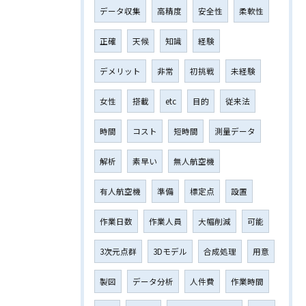
データ収集
高精度
安全性
柔軟性
正確
天候
知識
経験
デメリット
非常
初挑戦
未経験
女性
搭載
etc
目的
従来法
時間
コスト
短時間
測量データ
解析
素早い
無人航空機
有人航空機
準備
標定点
設置
作業日数
作業人員
大幅削減
可能
3次元点群
3Dモデル
合成処理
用意
製図
データ分析
人件費
作業時間