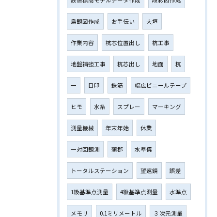
数値標高モデルデータ作成
段彩図作成
鳥観図作成
お手伝い
大垣
作業内容
杭芯位置出し
杭工事
地盤補強工事
杭芯出し
地面
杭
一
目印
鉄筋
幅広ビニールテープ
ヒモ
水糸
スプレー
マーキング
測量機械
年末年始
休業
一対回観測
蒲郡
水準儀
トータルステーション
望遠鏡
誤差
1級基準点測量
4級基準点測量
水準点
メモリ
0.1ミリメートル
３次元測量