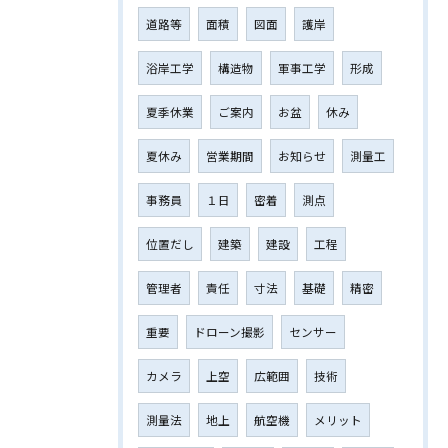
道路等
面積
図面
護岸
浴岸工学
構造物
軍事工学
形成
夏季休業
ご案内
お盆
休み
夏休み
営業期間
お知らせ
測量工
事務員
１日
密着
測点
位置だし
建築
建設
工程
管理者
責任
寸法
基礎
精密
重要
ドローン撮影
センサー
カメラ
上空
広範囲
技術
測量法
地上
航空機
メリット