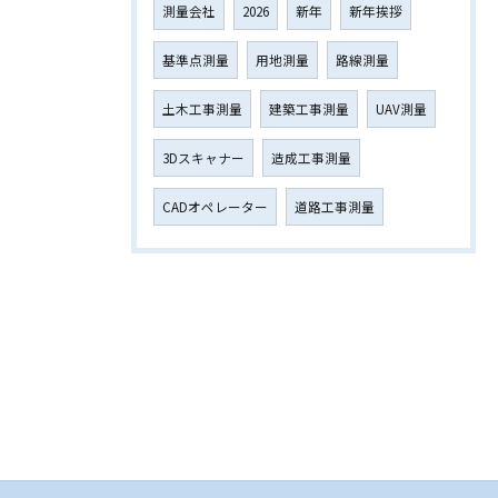
測量会社
2026
新年
新年挨拶
基準点測量
用地測量
路線測量
土木工事測量
建築工事測量
UAV測量
3Dスキャナー
造成工事測量
CADオペレーター
道路工事測量