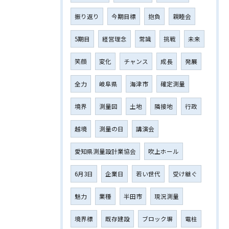
振り返り
今期目標
抱負
親睦会
5期目
経営理念
常識
挑戦
未来
笑顔
変化
チャンス
成長
発展
全力
岐阜県
海津市
確定測量
境界
測量図
土地
隣接地
行政
越境
測量の日
講演会
愛知県測量設計業協会
吹上ホール
6月3日
企業日
若い世代
受け継ぐ
魅力
業種
半田市
現況測量
境界標
既存建設
ブロック塀
電柱