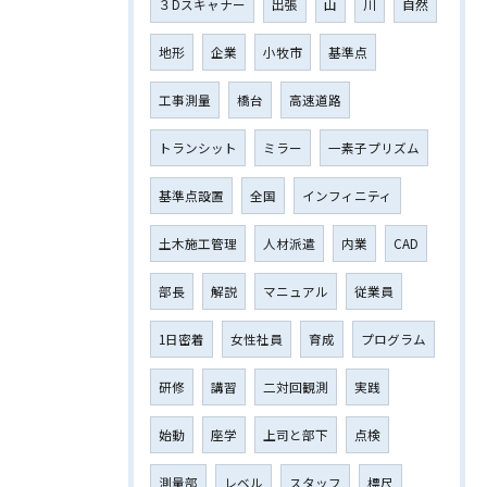
３Dスキャナー
出張
山
川
自然
地形
企業
小牧市
基準点
工事測量
橋台
高速道路
トランシット
ミラー
一素子プリズム
基準点設置
全国
インフィニティ
土木施工管理
人材派遣
内業
CAD
部長
解説
マニュアル
従業員
1日密着
女性社員
育成
プログラム
研修
講習
二対回観測
実践
始動
座学
上司と部下
点検
測量部
レベル
スタッフ
標尺