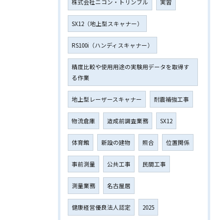
株式会社ニコン・トリンブル
実習
SX12（地上型スキャナー）
RS100i（ハンディスキャナー）
精度比較や使用用途の実験用データを取得す
る作業
地上型レーザースキャナー
耐震補強工事
物流倉庫
造成前調査業務
SX12
体育館
新設の建物
照合
位置関係
事前測量
公共工事
民間工事
測量業務
名古屋居
健康経営優良法人認定
2025