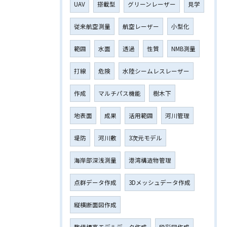
UAV
搭載型
グリーンレーザー
見学
従来航空測量
航空レーザー
小型化
範囲
水面
透過
性質
NMB測量
打線
危険
水陸シームレスレーザー
作成
マルチパス機能
樹木下
地表面
成果
活用範囲
河川管理
堤防
河川敷
3次元モデル
海岸部深浅測量
港湾構造物管理
点群データ作成
3Dメッシュデータ作成
縦横断面図作成