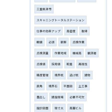
三重県津市
スキャニングトータルステーション
仕事の効率アップ
高密度
取得
眼鏡
必須
新鮮
点検作業
点検測量
作業地域
機械高
観測者
点検値
採用値
較差
再現性
精度管理
境界杭
逃げ杭
建物
直角
境界石
平面図
土工事
墨出し
建設現場
必要不可欠
設計図面
現寸大
高層ビル