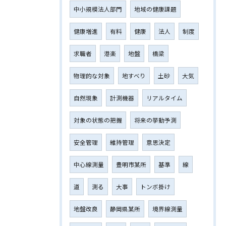
中小規模法人部門
地域の健康課題
健康増進
有料
健康
法人
制度
求職者
港楽
地盤
橋梁
物理的な対象
地すべり
土砂
大気
自然現象
計測機器
リアルタイム
対象の状態の把握
将来の挙動予測
安全管理
維持管理
意思決定
中心線測量
豊明市某所
基準
線
道
測る
大事
トンボ掛け
地盤改良
静岡県某所
境界線測量