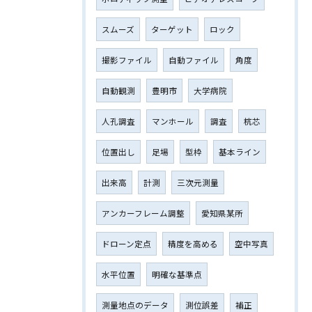
スムーズ
ターゲット
ロック
撮影ファイル
自動ファイル
角度
自動観測
豊明市
大学病院
人孔調査
マンホール
調査
杭芯
位置出し
足場
型枠
基本ライン
出来高
計測
三次元測量
アンカーフレーム調整
愛知県某所
ドローン定点
精度を高める
空中写真
水平位置
明確な基準点
測量地点のデータ
測位誤差
補正