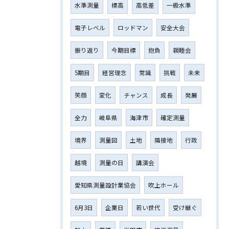
水準測量
標高
高低差
一級水準
電子レベル
ロッドマン
安全大会
振り返り
今期目標
抱負
親睦会
5期目
経営理念
常識
挑戦
未来
笑顔
変化
チャンス
成長
発展
全力
岐阜県
海津市
確定測量
境界
測量図
土地
隣接地
行政
越境
測量の日
講演会
愛知県測量設計業協会
吹上ホール
6月3日
企業日
若い世代
受け継ぐ