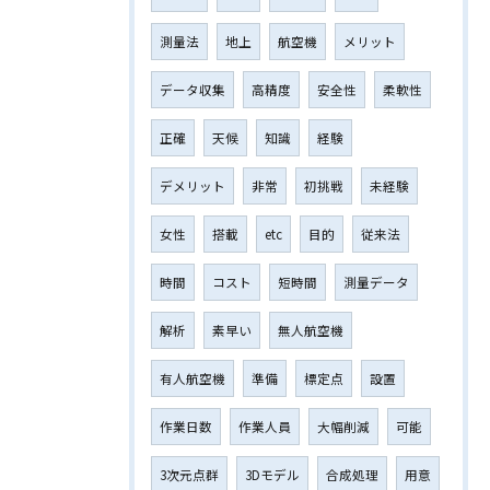
測量法
地上
航空機
メリット
データ収集
高精度
安全性
柔軟性
正確
天候
知識
経験
デメリット
非常
初挑戦
未経験
女性
搭載
etc
目的
従来法
時間
コスト
短時間
測量データ
解析
素早い
無人航空機
有人航空機
準備
標定点
設置
作業日数
作業人員
大幅削減
可能
3次元点群
3Dモデル
合成処理
用意