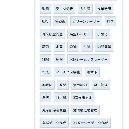
製図
データ分析
人件費
作業時間
UAV
搭載型
グリーンレーザー
見学
従来航空測量
航空レーザー
小型化
範囲
水面
透過
性質
NMB測量
打線
危険
水陸シームレスレーザー
作成
マルチパス機能
樹木下
地表面
成果
活用範囲
河川管理
堤防
河川敷
3次元モデル
海岸部深浅測量
港湾構造物管理
点群データ作成
3Dメッシュデータ作成