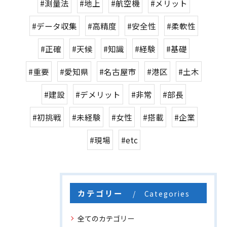
#測量法
#地上
#航空機
#メリット
#データ収集
#高精度
#安全性
#柔軟性
#正確
#天候
#知識
#経験
#基礎
#重要
#愛知県
#名古屋市
#港区
#土木
#建設
#デメリット
#非常
#部長
#初挑戦
#未経験
#女性
#搭載
#企業
#現場
#etc
カテゴリー
Categories
全てのカテゴリー