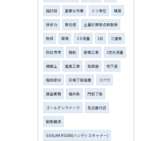
設計図
重要な作業
ミリ単位
精度
技術力
責任感
土量計算用点群取得
物体
環境
３D測量
1日
三重県
四日市市
掘削
新築工事
3次元測量
橋脚上
推進工事
鉛直器
地下道
階段部分
天端丁張設置
コア穴
調査業務
福井県
門型丁張
ゴールデンウイーク
名古屋付近
動態観測
GOSLAM RS100i(ハンディスキャナー)