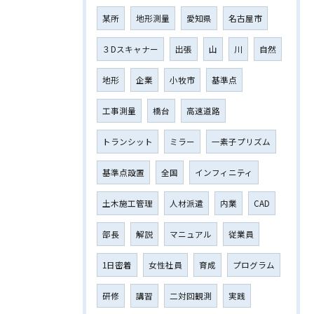
某所
地形測量
愛知県
名古屋市
３Dスキャナー
出張
山
川
自然
地形
企業
小牧市
基準点
工事測量
橋台
高速道路
トランシット
ミラー
一素子プリズム
基準点設置
全国
インフィニティ
土木施工管理
人材派遣
内業
CAD
部長
解説
マニュアル
従業員
1日密着
女性社員
育成
プログラム
研修
講習
二対回観測
実践