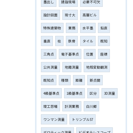
墨出し
建設現場
必要不可欠
設計図面
現寸大
高層ビル
特殊建築物
業務
水平墨
鉛直
垂直
柱
鉄骨
タイル
既知
三角点
電子基準点
位置
座標
公共測量
地籍測量
地殻変動観測
既知点
種類
距離
新点間
4級基準点
1級基準点
区分
3D測量
竣工怨嗟
計測業務
白川郷
ワンマン測量
トリンブルS7
ボロティック測量
ビデオテレスコープ