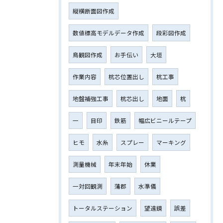
縦横断面図作成
数値標高モデルデータ作成
段彩図作成
鳥観図作成
お手伝い
大垣
作業内容
杭芯位置出し
杭工事
地盤補強工事
杭芯出し
地面
杭
一
目印
鉄筋
幅広ビニールテープ
ヒモ
水糸
スプレー
マーキング
測量機械
年末年始
休業
一対回観測
蒲郡
水準儀
トータルステーション
望遠鏡
誤差