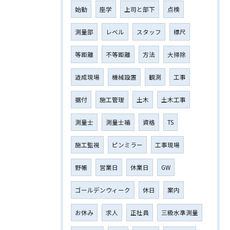
始動
座学
上司と部下
点検
測量部
レベル
スタッフ
標尺
等距離
不等距離
方法
大掃除
造成現場
機械設置
観測
工事
据付
施工管理
土木
土木工事
測量士
測量士補
資格
TS
施工監視
ピンミラー
工事現場
野帳
営業日
休業日
GW
ゴールデンウィーク
休日
案内
お休み
求人
正社員
三級水準測量