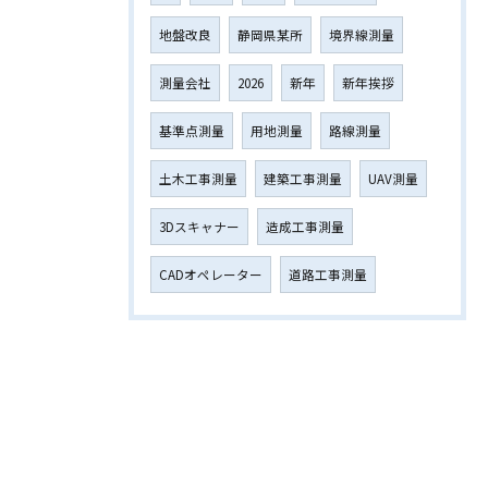
地盤改良
静岡県某所
境界線測量
測量会社
2026
新年
新年挨拶
基準点測量
用地測量
路線測量
土木工事測量
建築工事測量
UAV測量
3Dスキャナー
造成工事測量
CADオペレーター
道路工事測量