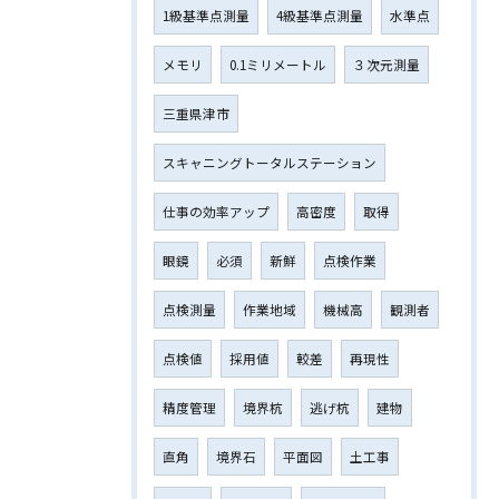
1級基準点測量
4級基準点測量
水準点
メモリ
0.1ミリメートル
３次元測量
三重県津市
スキャニングトータルステーション
仕事の効率アップ
高密度
取得
眼鏡
必須
新鮮
点検作業
点検測量
作業地域
機械高
観測者
点検値
採用値
較差
再現性
精度管理
境界杭
逃げ杭
建物
直角
境界石
平面図
土工事