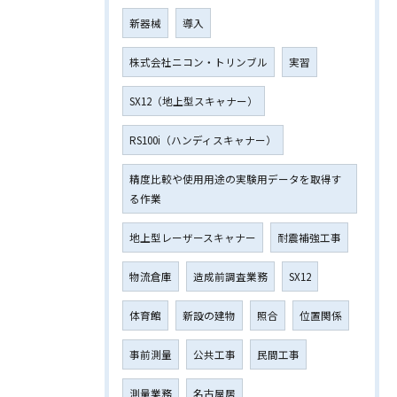
新器械
導入
株式会社ニコン・トリンブル
実習
SX12（地上型スキャナー）
RS100i（ハンディスキャナー）
精度比較や使用用途の実験用データを取得す
る作業
地上型レーザースキャナー
耐震補強工事
物流倉庫
造成前調査業務
SX12
体育館
新設の建物
照合
位置関係
事前測量
公共工事
民間工事
測量業務
名古屋居