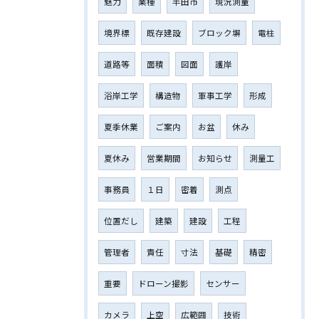
魅力
業種
半田市
現況測量
境界標
既存建設
ブロック塀
電柱
道路等
面積
図面
護岸
浴岸工学
構造物
軍事工学
形成
夏季休業
ご案内
お盆
休み
夏休み
営業期間
お知らせ
測量工
事務員
１日
密着
測点
位置だし
建築
建設
工程
管理者
責任
寸法
基礎
精密
重要
ドローン撮影
センサー
カメラ
上空
広範囲
技術