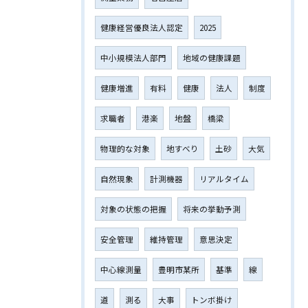
健康経営優良法人認定
2025
中小規模法人部門
地域の健康課題
健康増進
有料
健康
法人
制度
求職者
港楽
地盤
橋梁
物理的な対象
地すべり
土砂
大気
自然現象
計測機器
リアルタイム
対象の状態の把握
将来の挙動予測
安全管理
維持管理
意思決定
中心線測量
豊明市某所
基準
線
道
測る
大事
トンボ掛け